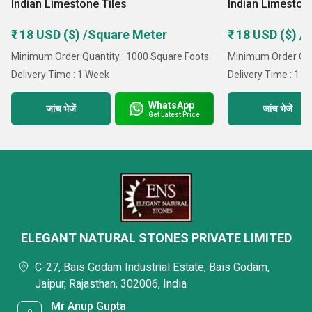
Indian Limestone Tiles
Indian Limeston
₹ 18 USD ($) /Square Meter
₹ 18 USD ($) /
Minimum Order Quantity : 1000 Square Foots
Minimum Order Qua
Delivery Time : 1 Week
Delivery Time : 1 
WhatsApp
जांच भेजें
जांच भेजें
Get Latest Price
ELEGANT NATURAL STONES PRIVATE LIMITED
C-27, Bais Godam Industrial Estate, Bais Godam,
Jaipur, Rajasthan, 302006, India
Mr Anup Gupta