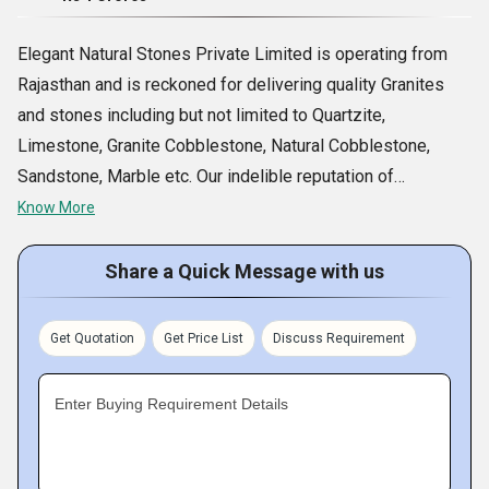
Elegant Natural Stones Private Limited is operating from
Rajasthan and is reckoned for delivering quality Granites
and stones including but not limited to Quartzite,
Limestone, Granite Cobblestone, Natural Cobblestone,
Sandstone, Marble etc. Our indelible reputation of
manufacturer and exporter in this field is attributed to our
Know More
abilities to fulfill our client requirements in a timely and
cost effective manner. We are engaged in the extraction of
Share a Quick Message with us
stones, granites from quarries. Post quarrying, all the slabs
are taken to our processing facility where these are
Get Quotation
Get Price List
Discuss Requirement
segmented and finished as per the buyers requirements.
All the processes are conducted under the guidance of
Enter Buying Requirement Details
efficient workers, thereby achieving desired quality
products.