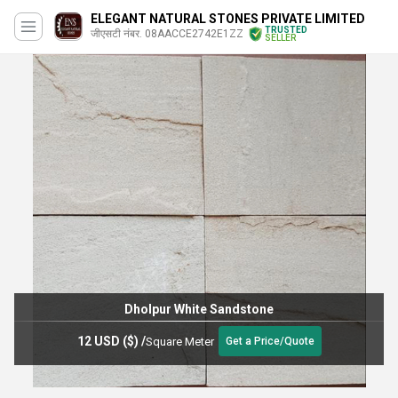
ELEGANT NATURAL STONES PRIVATE LIMITED
TRUSTED
जीएसटी नंबर. 08AACCE2742E1ZZ
SELLER
Dholpur White Sandstone
12 USD ($)
/
Square Meter
Get a Price/Quote