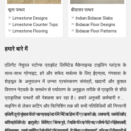
चूना पत्थर
बीदासर पत्थर
Limestone Designs
Indian Bidasar Slabs
Limestone Counter Tops
Bidasar Floor Designs
Limestone Flooring
Bidasar Floor Patterns
हमारे बारे में
एलिगेंट नेचुरल स्टोन्स प्राइवेट लिमिटेड मैकेनाइज्ड टाइलिंग प्लांट्स के
साथ-साथ ग्रेनाइट, हरे और सफेद मार्बल्स के लिए ईएनएस, गंगसावा के
शेड्यूल के अनुपालन में उन्नत प्रसंस्करण संयंत्रों, खदानों और कुशल
विपणन नेटवर्क के समर्थन से पर्यावरण के अनुकूल तरीके से प्रकृति से सीधे
प्राकृतिक पत्थरों की पेशकश कर रहा है। हमारे अनुभवी कर्मचारी स्टोन
माइनिंग से लेकर कटिंग और फिनिशिंग तक की सभी गतिविधियों की निगरानी
करते हुए बेहतरीन उत्पादन करने में माहिर हैं। कनाडा, जापान, अमेरिका,
एलिगेंट नेचुरल स्टोन्स प्राइवेट लिमिटेड हमारे ग्राहकों के लक्जरी स्वाद और
ऑस्ट्रेलिया, इटली, स्पेन, सिंगापुर, दक्षिण कोरिया, जर्मनी, मैक्सिको,
वरीयताओं के अनुरूप विशिष्ट रूप से तैयार किए गए भारतीय और इतालवी
बेल्जियम, दुबई आदि जैसे विदेशी बाजारों में स्थित ग्राहकों की सूची बढ़ाने में
संगमरमर, प्राकृतिक पत्थर, संगमरमर टाइल, ग्रेनाइट टाइल, सैंडस्टोन