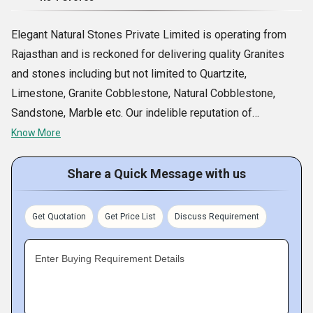
Elegant Natural Stones Private Limited is operating from
Rajasthan and is reckoned for delivering quality Granites
and stones including but not limited to Quartzite,
Limestone, Granite Cobblestone, Natural Cobblestone,
Sandstone, Marble etc. Our indelible reputation of
manufacturer and exporter in this field is attributed to our
Know More
abilities to fulfill our client requirements in a timely and
cost effective manner. We are engaged in the extraction of
Share a Quick Message with us
stones, granites from quarries. Post quarrying, all the slabs
are taken to our processing facility where these are
Get Quotation
Get Price List
Discuss Requirement
segmented and finished as per the buyers requirements.
All the processes are conducted under the guidance of
Enter Buying Requirement Details
efficient workers, thereby achieving desired quality
products.