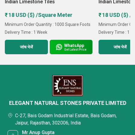
Indian Limestone Tiles
Indian Limeston
₹ 18 USD ($) /Square Meter
₹ 18 USD ($) /
Minimum Order Quantity : 1000 Square Foots
Minimum Order Qua
Delivery Time : 1 Week
Delivery Time : 1 
WhatsApp
जांच भेजें
जांच भेजें
Get Latest Price
ELEGANT NATURAL STONES PRIVATE LIMITED
C-27, Bais Godam Industrial Estate, Bais Godam,
Jaipur, Rajasthan, 302006, India
Mr Anup Gupta