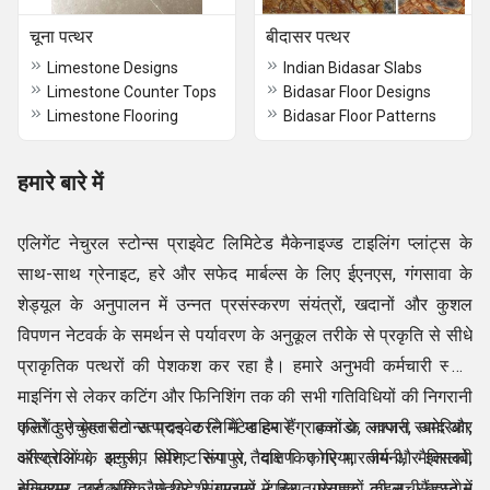
चूना पत्थर
बीदासर पत्थर
Limestone Designs
Indian Bidasar Slabs
Limestone Counter Tops
Bidasar Floor Designs
Limestone Flooring
Bidasar Floor Patterns
हमारे बारे में
एलिगेंट नेचुरल स्टोन्स प्राइवेट लिमिटेड मैकेनाइज्ड टाइलिंग प्लांट्स के
साथ-साथ ग्रेनाइट, हरे और सफेद मार्बल्स के लिए ईएनएस, गंगसावा के
शेड्यूल के अनुपालन में उन्नत प्रसंस्करण संयंत्रों, खदानों और कुशल
विपणन नेटवर्क के समर्थन से पर्यावरण के अनुकूल तरीके से प्रकृति से सीधे
प्राकृतिक पत्थरों की पेशकश कर रहा है। हमारे अनुभवी कर्मचारी स्टोन
माइनिंग से लेकर कटिंग और फिनिशिंग तक की सभी गतिविधियों की निगरानी
करते हुए बेहतरीन उत्पादन करने में माहिर हैं। कनाडा, जापान, अमेरिका,
एलिगेंट नेचुरल स्टोन्स प्राइवेट लिमिटेड हमारे ग्राहकों के लक्जरी स्वाद और
ऑस्ट्रेलिया, इटली, स्पेन, सिंगापुर, दक्षिण कोरिया, जर्मनी, मैक्सिको,
वरीयताओं के अनुरूप विशिष्ट रूप से तैयार किए गए भारतीय और इतालवी
बेल्जियम, दुबई आदि जैसे विदेशी बाजारों में स्थित ग्राहकों की सूची बढ़ाने में
संगमरमर, प्राकृतिक पत्थर, संगमरमर टाइल, ग्रेनाइट टाइल, सैंडस्टोन