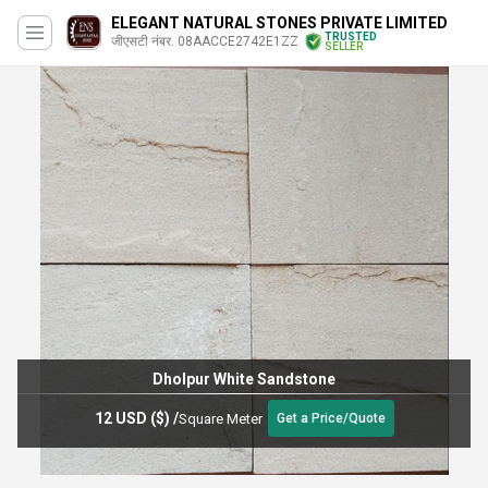
ELEGANT NATURAL STONES PRIVATE LIMITED
TRUSTED
जीएसटी नंबर. 08AACCE2742E1ZZ
SELLER
Dholpur White Sandstone
12 USD ($)
/
Square Meter
Get a Price/Quote